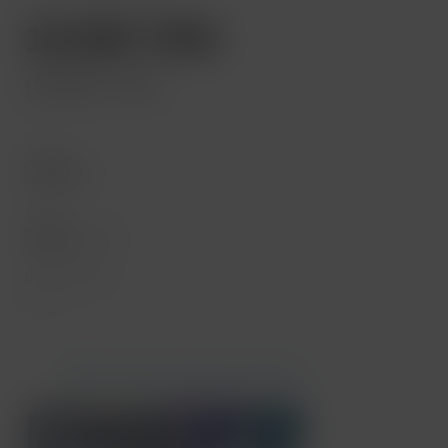
10,000 YEN
(US$117.40)
カラー
サイズ
Desired Quantity
International Shipping Fee Estimation