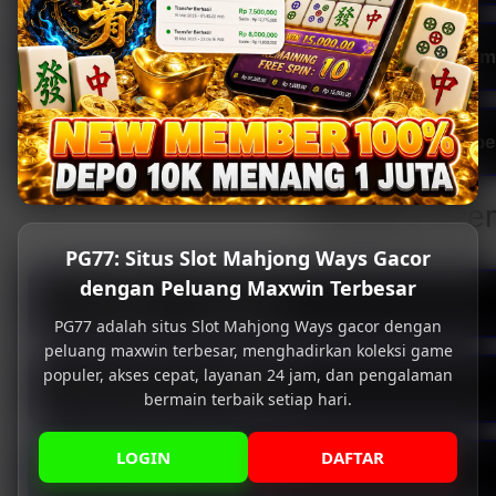
PG77 menawarkan akses yang cepat, antarmuka yang ramah pengguna,
pelanggan yang siap membantu kapan saja. Fokus utama PG77 ada
❓ Apakah PG77 dapat diakses melalui perangkat m
dan berkualitas.
Ya. PG77 telah dioptimalkan untuk berbagai perangkat, termasuk sma
platform dengan lancar tanpa perlu mengunduh aplikasi tambahan.
❓ Apa yang membuat PG77 populer di kalangan 
PG77 dikenal karena menghadirkan akses yang stabil, tampilan perma
Testimoni Pe
pengalaman bermain yang lebih nyaman. Faktor-faktor tersebut menja
oleh penggemar Mahjong Ways.
PG77: Situs Slot Mahjong Ways Gacor
dengan Peluang Maxwin Terbesar
Kevin Wijaya – Tangerang
PG77 adalah situs Slot Mahjong Ways gacor dengan
peluang maxwin terbesar, menghadirkan koleksi game
PG77 berhasil memberikan pengalaman bermain yang saya cari. Mulai
populer, akses cepat, layanan 24 jam, dan pengalaman
yang beragam, semuanya dirancang dengan sangat baik untuk peng
Arief Kurniawan – Makassar
bermain terbaik setiap hari.
Menurut saya, salah satu keunggulan PG77 adalah stabilitas platfo
LOGIN
DAFTAR
tanpa kendala berarti sehingga pengalaman bermain terasa lebih me
Rahmat Hidayat – Medan