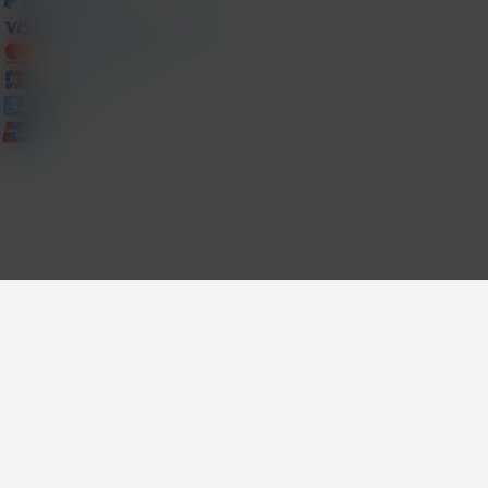
Available Countries / Regions
Terms and Conditions
Inquiry / FAQ