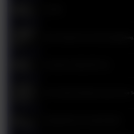
Minimal
Rp 50.000
Withdraw
Unggulan
Provider
Pg Soft, Pragmatic Play, Fat Panda, Spadegaming,
Slot
Metode
Transfer Bank, E-Wallet, QRIS, Pulsa
Deposit
Layanan
Customer
24 Jam Online Dan Pelayanan Customer Service 
Service
Link
Sangat Mudah Di akses Tanpa Ada Kendala
Alternatif