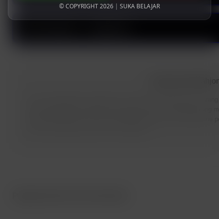
© COPYRIGHT 2026
|
SUKA BELAJAR
Selama menggunakan PG77, saya merasakan kualitas layanan yang k
dan seluruh fitur dapat diakses dengan sangat nyaman.
Fajar Nugroho – Yogyakarta
Mahjong Ways menjadi salah satu game favorit saya di PG77. Visua
melalui smartphone membuat saya semakin betah menggunakan platf
Tentang Slot Mahj
PG77 menghadirkan pengalaman bermain Slot Mahjong Ways yang ter
Tiongkok dengan sentuhan visual modern dan fitur interaktif yang
nuansa budaya Asia, animasi berkualitas tinggi, serta mekanisme
bermain yang lebih dinamis dan menghibur.
Popular items from this brand