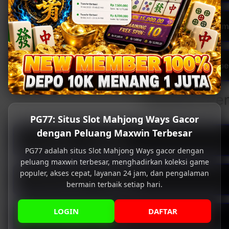
PG77 menawarkan akses yang cepat, antarmuka yang ramah pengguna,
pelanggan yang siap membantu kapan saja. Fokus utama PG77 ada
❓ Apakah PG77 dapat diakses melalui perangkat m
dan berkualitas.
Ya. PG77 telah dioptimalkan untuk berbagai perangkat, termasuk sma
platform dengan lancar tanpa perlu mengunduh aplikasi tambahan.
❓ Apa yang membuat PG77 populer di kalangan 
PG77 dikenal karena menghadirkan akses yang stabil, tampilan perma
Testimoni Pe
pengalaman bermain yang lebih nyaman. Faktor-faktor tersebut menja
oleh penggemar Mahjong Ways.
PG77: Situs Slot Mahjong Ways Gacor
dengan Peluang Maxwin Terbesar
Kevin Wijaya – Tangerang
PG77 adalah situs Slot Mahjong Ways gacor dengan
peluang maxwin terbesar, menghadirkan koleksi game
PG77 berhasil memberikan pengalaman bermain yang saya cari. Mulai
populer, akses cepat, layanan 24 jam, dan pengalaman
yang beragam, semuanya dirancang dengan sangat baik untuk peng
Arief Kurniawan – Makassar
bermain terbaik setiap hari.
Menurut saya, salah satu keunggulan PG77 adalah stabilitas platfo
LOGIN
DAFTAR
tanpa kendala berarti sehingga pengalaman bermain terasa lebih me
Rahmat Hidayat – Medan