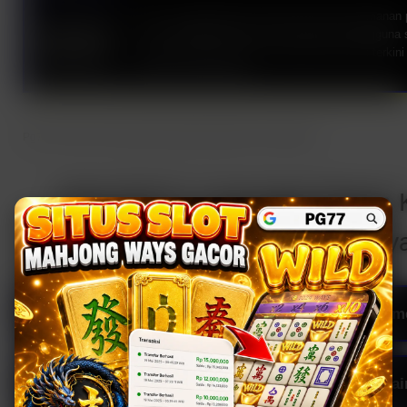
PG77 mengutamakan keamanan dan kenyamanan pe
Keamanan
untuk menjaga data akun serta aktivitas pengguna
transaksi didukung oleh teknologi keamanan terki
Situs Pg77
lebih aman dan stabil.
Pg77 uses its own unique measuring system for its products.
FAQ PG77 # Yuk Ajak Temen Ka
Terpercay
❓ Mengapa Mahjong Ways menjadi salah satu game
Mahjong Ways dikenal karena tema oriental yang menarik, animasi berku
Kombinasi visual yang memukau dan mekanisme permainan yang unik
❓ Apa keunggulan PG77 dibandingkan platform la
dimainkan oleh pengguna PG77.