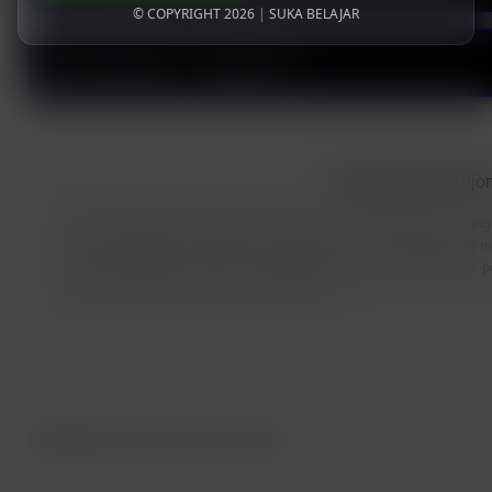
© COPYRIGHT 2026
|
SUKA BELAJAR
Selama menggunakan PG77, saya merasakan kualitas layanan yang k
dan seluruh fitur dapat diakses dengan sangat nyaman.
Fajar Nugroho – Yogyakarta
Mahjong Ways menjadi salah satu game favorit saya di PG77. Visua
melalui smartphone membuat saya semakin betah menggunakan platf
Tentang Slot Mahj
PG77 menghadirkan pengalaman bermain Slot Mahjong Ways yang ter
Tiongkok dengan sentuhan visual modern dan fitur interaktif yang
nuansa budaya Asia, animasi berkualitas tinggi, serta mekanisme
bermain yang lebih dinamis dan menghibur.
Popular items from this brand